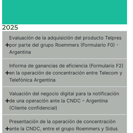
Lorem
sit
amet
heading
consectetur
the
adipiscing
is
elit
2025
This
dolor
Evaluación de la adquisición del producto Telpres
por parte del grupo Roemmers (Formulario F0) -
Argentina
Informa de ganancias de eficiencia (Formulario F2)
en la operación de concentración entre Telecom y
Telefónica Argentina
Valuación del negocio digital para la notificación
de una operación ante la CNDC – Argentina
(Cliente confidencial)
Presentación de la operación de concentración
ante la CNDC, entre el grupo Roemmers y Sidus