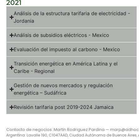
2021
Análisis de la estructura tarifaria de electricidad -
Jordania
Análisis de subsidios eléctricos - Mexico
Evaluación del impuesto al carbono - Mexico
Transición energética en América Latina y el
Caribe - Regional
Gestión de nuevos mercados y regulación
energética – Sudáfrica
Revisión tarifaria post 2019-2024 Jamaica
Contacto de negocios: Martin Rodriguez Pardina — marp@adhoc
Argentina: Lavalle 190, C1047AAD, Ciudad Autónoma de Buenos Aires, 