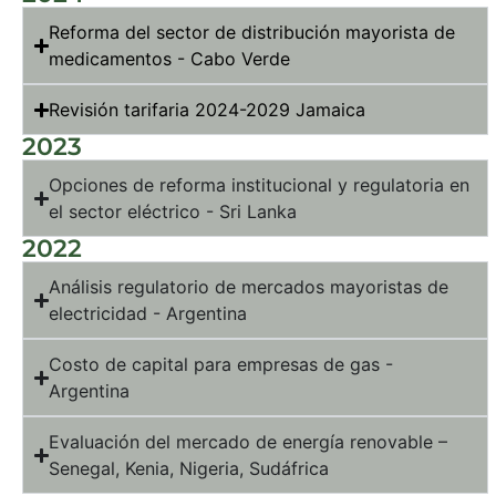
Reforma del sector de distribución mayorista de
medicamentos - Cabo Verde
Revisión tarifaria 2024-2029 Jamaica
2023
Opciones de reforma institucional y regulatoria en
el sector eléctrico - Sri Lanka
2022
Análisis regulatorio de mercados mayoristas de
electricidad - Argentina
Costo de capital para empresas de gas -
Argentina
Evaluación del mercado de energía renovable –
Senegal, Kenia, Nigeria, Sudáfrica