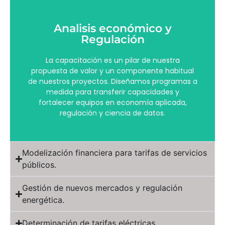
Analisis económico y
regulación y ciencia de datos.
Regulación
fortalecer equipos en economía aplicada,
medida para transferir capacidades y
de nuestros proyectos. Diseñamos programas a
La capacitación es un pilar de nuestra
propuesta de valor y un componente habitual
propuesta de valor y un componente habitual
de nuestros proyectos. Diseñamos programas a
La capacitación es un pilar de nuestra
medida para transferir capacidades y
Regulación
fortalecer equipos en economía aplicada,
Analisis económico y
regulación y ciencia de datos.
Modelización financiera para tarifas de servicios
públicos.
Gestión de nuevos mercados y regulación
energética.
Determinación de tarifas eléctricas.