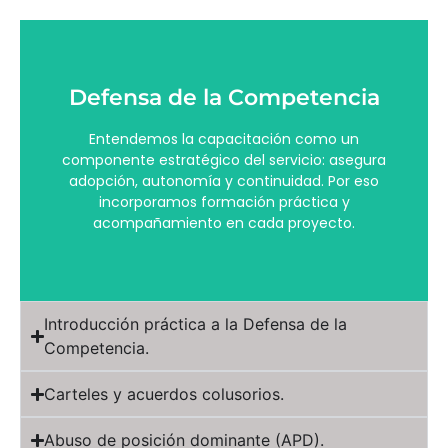
Defensa de la Competencia
acompañamiento en cada proyecto.
incorporamos formación práctica y
Entendemos la capacitación como un
adopción, autonomía y continuidad. Por eso
componente estratégico del servicio: asegura
componente estratégico del servicio: asegura
adopción, autonomía y continuidad. Por eso
Entendemos la capacitación como un
incorporamos formación práctica y
Defensa de la Competencia
acompañamiento en cada proyecto.
Introducción práctica a la Defensa de la
Competencia.
Carteles y acuerdos colusorios.
Abuso de posición dominante (APD).