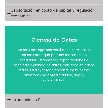
Capacitación en costo de capital y regulación
económica.
Ciencia de Datos
aplicabilidad.
directores garantiza claridad, rigor y
No solo entregamos resultados: formamos
reales. La trayectoria docente de nuestros
equipos para que puedan sostenerlos y
medida en ciencia de datos, con foco en casos
escalarlos. Ofrecemos capacitaciones a
escalarlos. Ofrecemos capacitaciones a
medida en ciencia de datos, con foco en casos
equipos para que puedan sostenerlos y
reales. La trayectoria docente de nuestros
No solo entregamos resultados: formamos
directores garantiza claridad, rigor y
Ciencia de Datos
aplicabilidad.
Introducción a R.