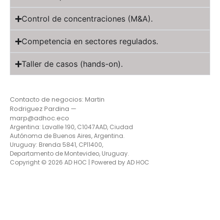
Control de concentraciones (M&A).
Competencia en sectores regulados.
Taller de casos (hands-on).
Contacto de negocios: Martin
Rodriguez Pardina —
marp@adhoc.eco
Argentina: Lavalle 190, C1047AAD, Ciudad
Autónoma de Buenos Aires, Argentina.
Uruguay: Brenda 5841, CP11400,
Departamento de Montevideo, Uruguay.
Copyright © 2026 AD HOC | Powered by AD HOC